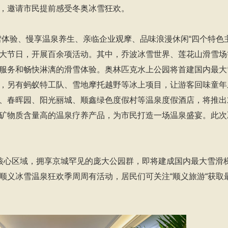
，邀请市民提前感受冬奥冰雪狂欢。
雪体验、慢享温泉养生、亲临企业观摩、品味浪漫休闲“四个特色
大节日，开展百余项活动。其中，乔波冰雪世界、莲花山滑雪场
服务和畅快淋漓的滑雪体验。奥林匹克水上公园将首建国内最大
，另有蚂蚁特工队、雪地摩托越野等冰上项目，让游客回味童年
、春晖园、阳光丽城、顺鑫绿色度假村等温泉度假酒店，将推出
矿物质含量高的温泉疗养产品，为市民打造一场温泉盛宴。此次
D核心区域，拥享京城罕见的庞大公园群，即将建成国内最大雪滑
顺义冰雪温泉狂欢季周周有活动，居民们可关注“顺义旅游“获取