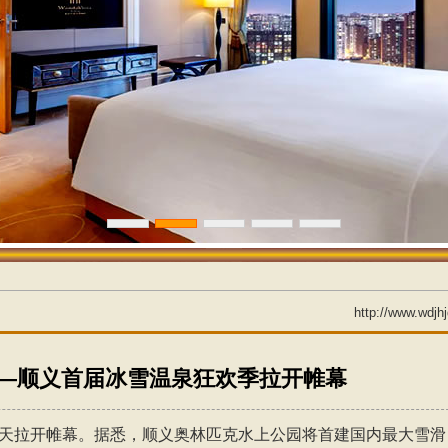
1
2
3
4
5
http://www.wdjh
—顺义首届冰雪温泉狂欢季拉开帷幕
天拉开帷幕。据悉，顺义奥林匹克水上公园将首建国内最大雪滑