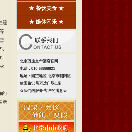
★ 餐饮美食 ★
★ 娱休闲乐 ★
主题
等
雪
乐
对
北京万达文华酒店官网
冰
电话：010-68888821
地址：国贸地区·北京市朝阳区
建国路93号万达广场C座
☆我们的服务·客户的满意☆
梯的
最新