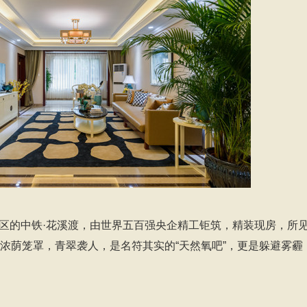
区的中铁·花溪渡，由世界五百强央企精工钜筑，精装现房，所
，浓荫笼罩，青翠袭人，是名符其实的“天然氧吧”，更是躲避雾霾