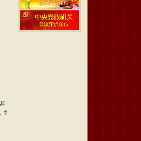
见即
，享